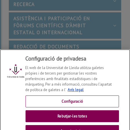
RECERCA
ASISTÈNCIA I PARTICIPACIÓ EN
FÒRUMS CIENTÍFICS D'ÀMBIT
ESTATAL O INTERNACIONAL
REDACCIÓ DE DOCUMENTS
CIENTÍFICO-TÈCNICS
Configuració de privadesa
MOBILITAT
El web de la Universitat de Lleida utilitza galetes
pròpies i de tercers per gestionar les vostres
preferències amb finalitats estadístiques i de
Darrera modificació:
dilluns, 27 de de juliol de 2026
màrqueting. Per a més informació, consulteu l’apartat
de política de galetes a l'
Avís legal
Configuració
Escola de Doctorat
2026
© | Telf: +34 973 702 043
Rebutjar-les totes
Universitat de Lleida