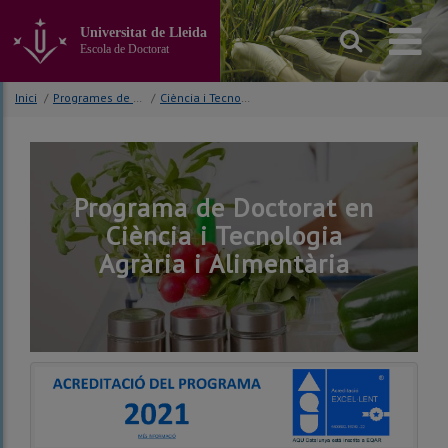
Anar
al
Universitat de Lleida
contingut
Escola de Doctorat
principal
de
Inici
/
Programes de doctorat
/
Ciència i Tecnologia Agrària i Alimentària
la
pàgina
Programa de Doctorat en
Ciència i Tecnologia
Agrària i Alimentària