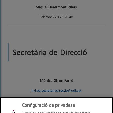
Miquel Beaumont Ribas
Telèfon: 973 70 20 43
Secretària de Direcció
Mònica Giron Farré
ed.secretariadireccio@udl.cat
Telèfon: 973 70 23 76
Configuració de privadesa