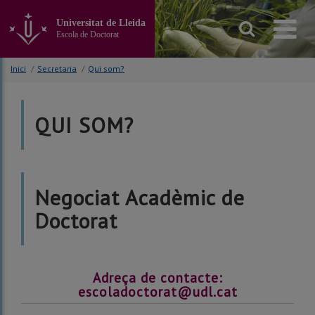
Anar
al
Universitat de Lleida
contingut
Escola de Doctorat
principal
de
Inici
/
Secretaria
/
Qui som?
la
pàgina
QUI SOM?
Negociat Acadèmic de
Doctorat
Adreça de contacte:
escoladoctorat@udl.cat