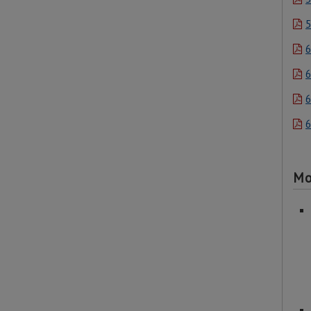
5
6
6
6
6
Mo
- 
- 
- 1