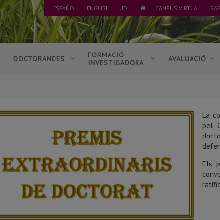
ESPAÑOL
ENGLISH
UDL
CAMPUS VIRTUAL
RAP
ANAR
A
L'INICI
FORMACIÓ
DOCTORANDES
AVALUACIÓ
INVESTIGADORA
La co
pel 
doct
defen
Els p
convo
ratif