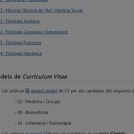
2 - Història, Història de l'Art i Història Social
1 - Filologia Anglesa
2 - Filologia Catalana i Comunicació
3 - Filologia Francesa
4 - Filologia Hispànica
dels de
Currículum Vitae
Cal utilitzar
aquest model
de CV per als candidats del següents 
02 - Medicina i Cirurgia
08 - Biomedicina
6 - Infermeria i Fisioteràpia
Cal utilitzar el
model CVN
per als candidats de la
resta d'àmbits