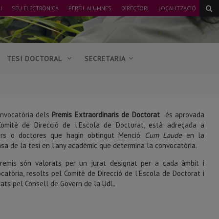
I
SEU ELECTRÒNICA
PERFIL ALUMNES
DIRECTORI
LOCALITZACIÓ
TESI DOCTORAL
SECRETARIA
nvocatòria dels
Premis Extraordinaris de Doctorat
és aprovada
Comitè de Direcció de l'Escola de Doctorat, està adreçada a
ors o doctores que hagin obtingut Menció
Cum Laude
en la
sa de la tesi en l'any acadèmic que determina la convocatòria.
remis són valorats per un jurat designat per a cada àmbit i
catòria, resolts pel Comitè de Direcció de l'Escola de Doctorat i
icats pel Consell de Govern de la UdL.