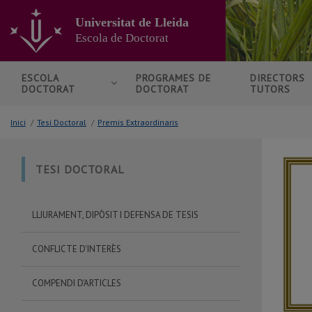
Anar
al
Universitat de Lleida
contingut
Escola de Doctorat
principal
de
la
ESCOLA
PROGRAMES DE
DIRECTORS
DOCTORAT
DOCTORAT
TUTORS
pàgina
Inici
/
Tesi Doctoral
/
Premis Extraordinaris
TESI DOCTORAL
LLIURAMENT, DIPÒSIT I DEFENSA DE TESIS
CONFLICTE D'INTERÈS
COMPENDI D'ARTICLES