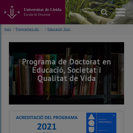
Anar
al
Universitat de Lleida
contingut
Escola de Doctorat
principal
de
Inici
/
Programes de doctorat
/
Educació, Societat i Qualitat de Vida
la
pàgina
Programa de Doctorat en
Educació, Societat i
Qualitat de Vida