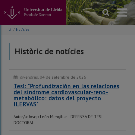
Anar
al
Universitat de Lleida
contingut
Escola de Doctorat
principal
de
Inici
/
Notícies
la
pàgina
Històric de notícies
divendres, 04 de setembre de 2026
Tesi: "Profundización en las relaciones
del síndrome cardiovascular-reno-
metabólico: datos del proyecto
ILERVAS"
Autor/a: Josep León Mengíbar - DEFENSA DE TESI
DOCTORAL