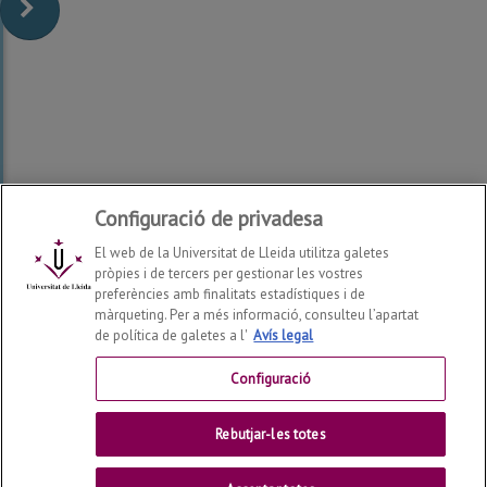
L
Configuració de privadesa
El web de la Universitat de Lleida utilitza galetes
pròpies i de tercers per gestionar les vostres
preferències amb finalitats estadístiques i de
màrqueting. Per a més informació, consulteu l’apartat
de política de galetes a l'
Avís legal
Configuració
Escola de Doctorat
2026
© | Telf: +34 973 702 043
Rebutjar-les totes
Universitat de Lleida