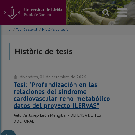
Anar
al
Universitat de Lleida
contingut
Escola de Doctorat
principal
de
Inici
/
Tesi Doctoral
/
Històric de tesis
la
pàgina
Històric de tesis
divendres, 04 de setembre de 2026
dij
d
Tesi: "Profundización en las
Tesi
relaciones del síndrome
Educ
nt
cardiovascular-reno-metabólico:
Bask
datos del proyecto ILERVAS"
Gam
sed
Autor/a: Josep León Mengíbar - DEFENSA DE TESI
Autor/
DOCTORAL