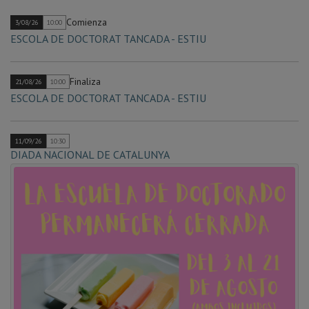
Agosto
Comienza
3/08/26
10:00
ESCOLA DE DOCTORAT TANCADA - ESTIU
Finaliza
21/08/26
10:00
ESCOLA DE DOCTORAT TANCADA - ESTIU
11/09/26
10:30
DIADA NACIONAL DE CATALUNYA
Comienza
15/09/26
10:30
Matrícula d'estudiants de nou accés i següents cursos. 1r
Termini.
1/10/26
10:30
INICI DEL CURS ACADÈMIC OFICIAL 2026/2027 DELS
ESTUDIS DE DOCTORAT