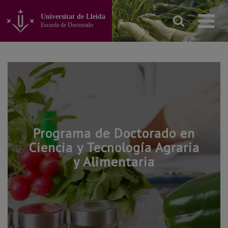
Ir
al
Universitat de Lleida
contenido
Escuela de Doctorado
principal
de
la
página
Programa de Doctorado en
Ciencia y Tecnología Agraria
y Alimentaria