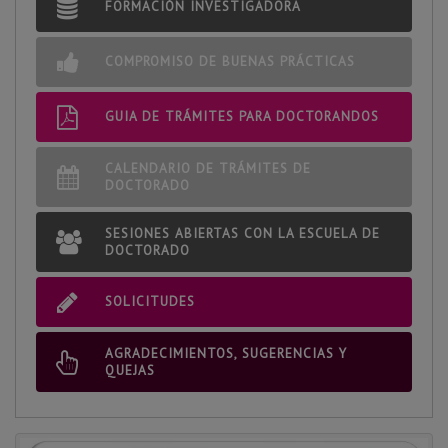
tesi
FORMACIÓN INVESTIGADORA
COMPROMISO DE BUENAS PRÁCTICAS
24/11/26
15:00
SESSIÓ OBERTA amb l'Escola de Doctorat: Avaluació anual al
RAPI. Preguntes i respostes sobre qüestions pràctiques
GUIA DE TRÁMITES PARA DOCTORANDOS
Ver todos los eventos
CALENDARIO DE TRÁMITES DE
DOCTORADO
SESIONES ABIERTAS CON LA ESCUELA DE
DOCTORADO
SOLICITUDES
AGRADECIMIENTOS, SUGERENCIAS Y
QUEJAS