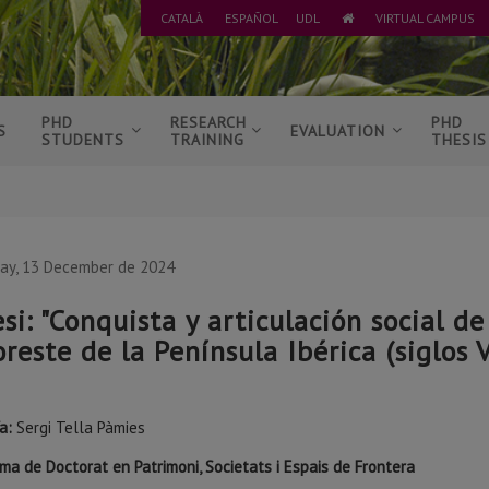
CATALÀ
ESPAÑOL
UDL
VIRTUAL CAMPUS
GO
HOME
PHD
RESEARCH
PHD
S
EVALUATION
STUDENTS
TRAINING
THESIS
day, 13 December de 2024
esi: "Conquista y articulación social de
oreste de la Península Ibérica (siglos V
a:
Sergi Tella Pàmies
ma de Doctorat en Patrimoni, Societats i Espais de Frontera