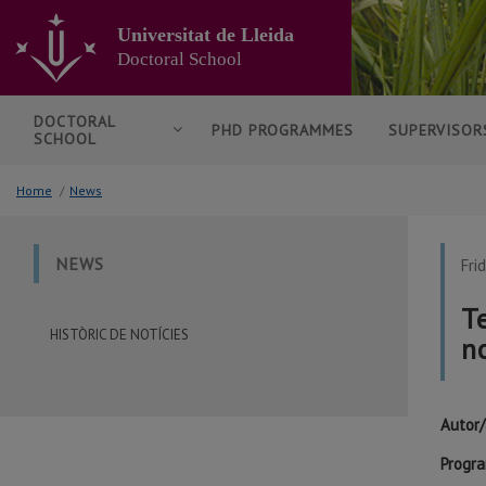
Go
to
Universitat de Lleida
the
Doctoral School
main
content
of
DOCTORAL
PHD PROGRAMMES
SUPERVISOR
SCHOOL
the
page
Home
/
News
NEWS
Fri
T
HISTÒRIC DE NOTÍCIES
n
Autor/
Progra