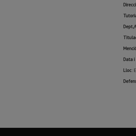
Direcc
Tutori
Dept./
Titula
Menci
Data i
Lloc
: 
Defens