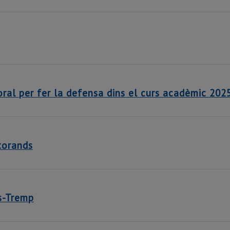
ral per fer la defensa dins el curs acadèmic 202
torands
s-Tremp