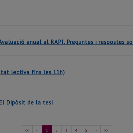
aluació anual al RAPI. Preguntes i respostes so
t lectiva fins les 11h)
 Dipòsit de la tesi
<<
<
1
2
3
4
5
>
>>