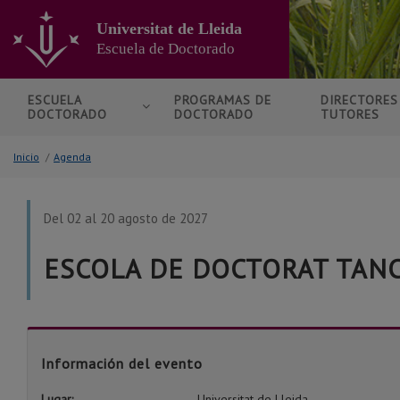
Ir
al
Universitat de Lleida
contenido
Escuela de Doctorado
principal
de
la
ESCUELA
PROGRAMAS DE
DIRECTORE
DOCTORADO
DOCTORADO
TUTORES
página
Inicio
/
Agenda
Del 02 al 20 agosto de 2027
ESCOLA DE DOCTORAT TANC
Información del evento
Lugar:
Universitat de Lleida