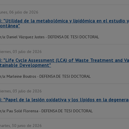
lunes, 06 julio de 2026
i: "Utilidad de la metabolómica y lipidómica en el estudio
ontánea"
r/a: Daniel Vázquez Justes - DEFENSA DE TESI DOCTORAL
viernes, 03 julio de 2026
i: "Life Cycle Assessment (LCA) of Waste Treatment and V
tainable Development"
r/a: Marleine Boutros - DEFENSA DE TESI DOCTORAL
viernes, 03 julio de 2026
i: "Papel de la lesión oxidativa y los lípidos en la degenera
r/a: Pau Solé Florensa - DEFENSA DE TESI DOCTORAL
martes, 30 junio de 2026