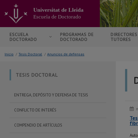
Ir
al
Universitat de Lleida
contenido
Escuela de Doctorado
principal
de
la
ESCUELA
PROGRAMAS DE
DIRECTORE
DOCTORADO
DOCTORADO
TUTORES
página
Inicio
/
Tesis Doctoral
/
Anuncios de defensas
TESIS DOCTORAL
ENTREGA, DEPÓSITO Y DEFENSA DE TESIS
CONFLICTO DE INTERÉS
Tes
fib
COMPENDIO DE ARTÍCULOS
Auto