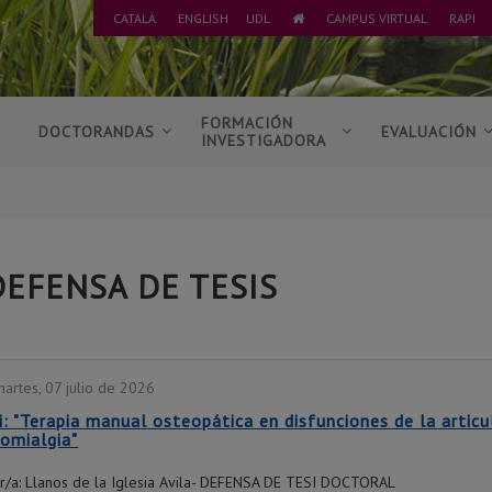
CATALÀ
ENGLISH
UDL
CAMPUS VIRTUAL
RAPI
IR
A
INICIO
S
FORMACIÓN
DOCTORANDAS
EVALUACIÓN
INVESTIGADORA
DEFENSA DE TESIS
martes, 07 julio de 2026
i: "Terapia manual osteopática en disfunciones de la arti
romialgia"
r/a: Llanos de la Iglesia Avila- DEFENSA DE TESI DOCTORAL