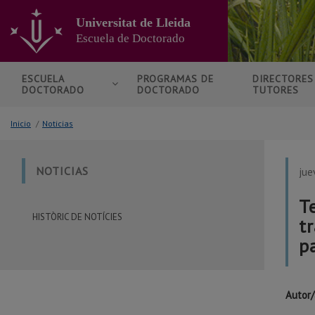
Ir
al
Universitat de Lleida
contenido
Escuela de Doctorado
principal
de
la
ESCUELA
PROGRAMAS DE
DIRECTORE
DOCTORADO
DOCTORADO
TUTORES
página
Inicio
/
Noticias
NOTICIAS
jue
T
HISTÒRIC DE NOTÍCIES
t
p
Autor/