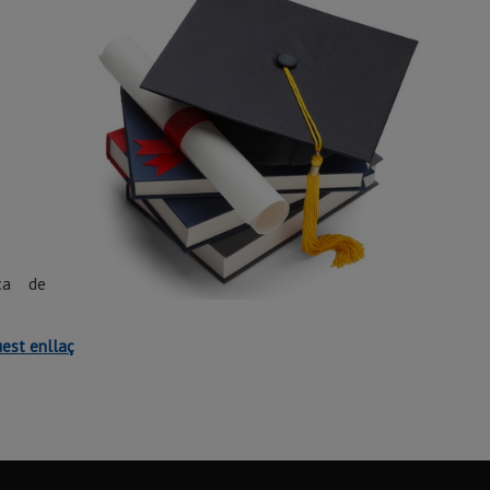
ica de
est enllaç