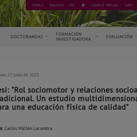
CATALÀ
ENGLISH
UDL
CAMPUS VIRTUAL
RAPI
IR
A
INICIO
S
FORMACIÓN
DOCTORANDAS
EVALUACIÓN
INVESTIGADORA
ves, 17 julio de 2025
esi: "Rol sociomotor y relaciones socio
radicional. Un estudio multidimension
ara una educación física de calidad"
a:
Carlos Mallén Lacambra