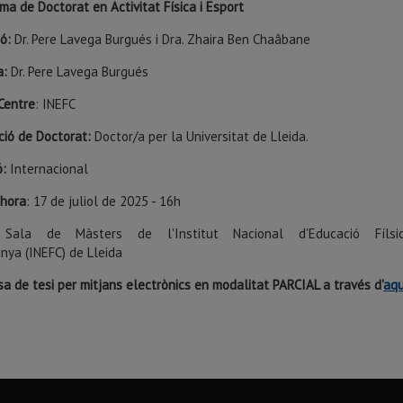
ma de Doctorat en Activitat Física i Esport
ió:
Dr. Pere Lavega Burgués i Dra. Zhaira Ben Chaâbane
a:
Dr. Pere Lavega Burgués
Centre
: INEFC
ció de Doctorat:
Doctor/a per la Universitat de Lleida.
ó:
Internacional
 hora
: 17 de juliol de 2025 - 16h
 Sala de Màsters de l'Institut Nacional d'Educació Fíls
nya (INEFC) de Lleida
a de tesi per mitjans electrònics en modalitat PARCIAL a través d'
aqu