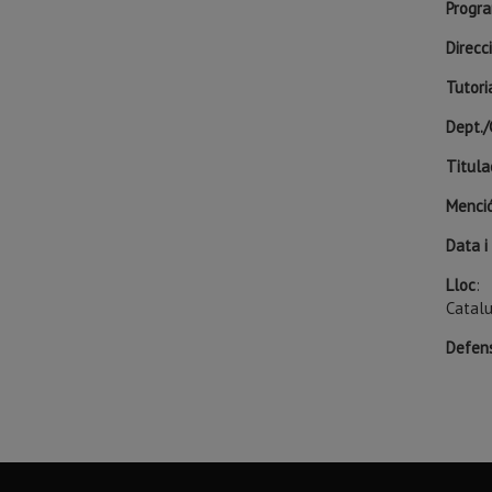
Progra
Direcc
Tutori
Dept./
Titula
Menci
Data i
Lloc
:
Catalu
Defens